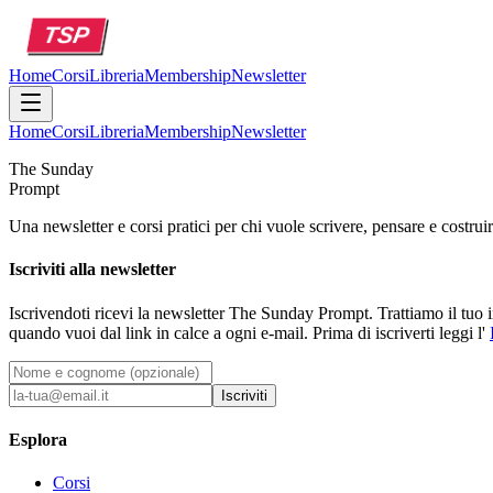
Home
Corsi
Libreria
Membership
Newsletter
Home
Corsi
Libreria
Membership
Newsletter
The Sunday
Prompt
Una newsletter e corsi pratici per chi vuole scrivere, pensare e costruir
Iscriviti alla newsletter
Iscrivendoti ricevi la newsletter The Sunday Prompt. Trattiamo il tuo ind
quando vuoi dal link in calce a ogni e-mail. Prima di iscriverti leggi l'
Iscriviti
Esplora
Corsi