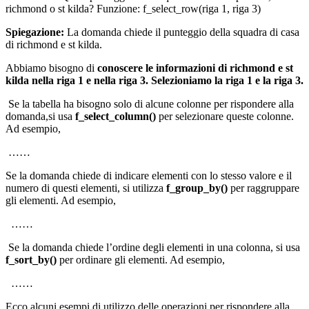
richmond o st kilda? Funzione: f_select_row(riga 1, riga 3)
Spiegazione:
La domanda chiede il punteggio della squadra di casa
di richmond e st kilda.
Abbiamo bisogno di
conoscere le informazioni di richmond e st
kilda nella riga 1 e nella riga 3. Selezioniamo la riga 1 e la riga 3.
Se la tabella ha bisogno solo di alcune colonne per rispondere alla
domanda,si usa
f_select_column()
per selezionare queste colonne.
Ad esempio,
……
Se la domanda chiede di indicare elementi con lo stesso valore e il
numero di questi elementi, si utilizza
f_group_by()
per raggruppare
gli elementi. Ad esempio,
……
Se la domanda chiede l’ordine degli elementi in una colonna, si usa
f_sort_by()
per ordinare gli elementi. Ad esempio,
……
Ecco alcuni esempi di utilizzo delle operazioni per rispondere alla