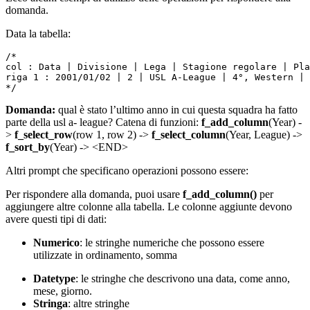
domanda.
Data la tabella:
/*

col : Data | Divisione | Lega | Stagione regolare | Pla
riga 1 : 2001/01/02 | 2 | USL A-League | 4°, Western | 
*/
Domanda:
qual è stato l’ultimo anno in cui questa squadra ha fatto
parte della usl a- league? Catena di funzioni:
f_add_column
(Year) -
>
f_select_row
(row 1, row 2) ->
f_select_column
(Year, League) ->
f_sort_by
(Year) -> <END>
Altri prompt che specificano operazioni possono essere:
Per rispondere alla domanda, puoi usare
f_add_column()
per
aggiungere altre colonne alla tabella. Le colonne aggiunte devono
avere questi tipi di dati:
Numerico
: le stringhe numeriche che possono essere
utilizzate in ordinamento, somma
Datetype
: le stringhe che descrivono una data, come anno,
mese, giorno.
Stringa
: altre stringhe