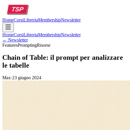
Home
Corsi
Libreria
Membership
Newsletter
Home
Corsi
Libreria
Membership
Newsletter
← Newsletter
Features
Prompting
Risorse
Chain of Table: il prompt per analizzare
le tabelle
Max
·
23 giugno 2024