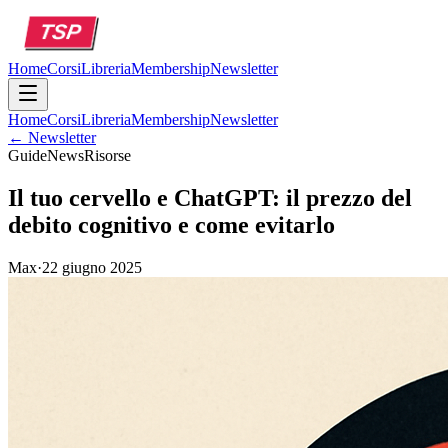
Home
Corsi
Libreria
Membership
Newsletter
Home
Corsi
Libreria
Membership
Newsletter
← Newsletter
Guide
News
Risorse
Il tuo cervello e ChatGPT: il prezzo del
debito cognitivo e come evitarlo
Max
·
22 giugno 2025