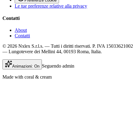
Preferenze cookie
Le tue preferenze relative alla privacy
Contatti
About
Contatti
© 2026 Nxlex S.r.l.s. — Tutti i diritti riservati. P. IVA 15033621002
— Lungotevere dei Mellini 44, 00193 Roma, Italia.
Seguendo admin
Animazioni:
On
Made with coral & cream