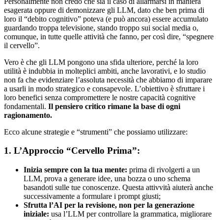
Personalmente non credo che sia il caso di allarmarsi in maniera
esagerata oppure di demonizzare gli LLM, dato che ben prima di
loro il “debito cognitivo” poteva (e può ancora) essere accumulato
guardando troppa televisione, stando troppo sui social media o,
comunque, in tutte quelle attività che fanno, per così dire, “spegnere
il cervello”.
Vero è che gli LLM pongono una sfida ulteriore, perché la loro
utilità è indubbia in molteplici ambiti, anche lavorativi, e lo studio
non fa che evidenziare l’assoluta necessità che abbiamo di imparare
a usarli in modo strategico e consapevole. L’obiettivo è sfruttare i
loro benefici senza compromettere le nostre capacità cognitive
fondamentali.
Il pensiero critico rimane la base di ogni
ragionamento.
Ecco alcune strategie e “strumenti” che possiamo utilizzare:
1. L’Approccio “Cervello Prima”:
Inizia sempre con la tua mente:
prima di rivolgerti a un
LLM, prova a generare idee, una bozza o uno schema
basandoti sulle tue conoscenze. Questa attivvità aiuterà anche
successivamente a formulare i prompt giusti;
Sfrutta l’AI per la revisione, non per la generazione
iniziale:
usa l’LLM per controllare la grammatica, migliorare