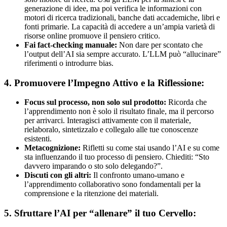
generazione di idee, ma poi verifica le informazioni con
motori di ricerca tradizionali, banche dati accademiche, libri e
fonti primarie. La capacità di accedere a un’ampia varietà di
risorse online promuove il pensiero critico.
Fai fact-checking manuale:
Non dare per scontato che
l’output dell’AI sia sempre accurato. L’LLM può “allucinare”
riferimenti o introdurre bias.
4. Promuovere l’Impegno Attivo e la Riflessione:
Focus sul processo, non solo sul prodotto:
Ricorda che
l’apprendimento non è solo il risultato finale, ma il percorso
per arrivarci. Interagisci attivamente con il materiale,
rielaboralo, sintetizzalo e collegalo alle tue conoscenze
esistenti.
Metacognizione:
Rifletti su come stai usando l’AI e su come
sta influenzando il tuo processo di pensiero. Chiediti: “Sto
davvero imparando o sto solo delegando?”.
Discuti con gli altri:
Il confronto umano-umano e
l’apprendimento collaborativo sono fondamentali per la
comprensione e la ritenzione dei materiali.
5. Sfruttare l’AI per “allenare” il tuo Cervello: