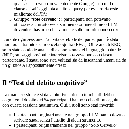
qualsiasi sito web (prevalentemente Google) ma con la
clausola “-ai” aggiunta a tutte le query per evitare risposte
migliorate dall’IA;
Gruppo “solo cervello”:
i partecipanti non potevano
utilizzare alcun sito web, strumento online/offline o LLM,
dovendosi basare esclusivamente sulle proprie conoscenze.
Durante ogni sessione, l’attività cerebrale dei partecipanti è stata
monitorata tramite elettroencefalografia (EEG). Oltre ai dati EEG,
sono state condotte analisi di elaborazione del linguaggio naturale
(NLP) sui saggi prodotti e interviste post-sessione con ciascun
partecipante. I saggi sono stati valutati sia da insegnanti umani sia da
un giudice AI appositamente creato.
Il “Test del debito cognitivo”
La quarta sessione è stata la più rivelatrice in termini di debito
cognitivo. Diciotto dei 54 partecipanti hanno scelto di proseguire
con questa sessione aggiuntiva. Qui, i ruoli sono stati invertiti:
I partecipanti originariamente nel gruppo LLM hanno dovuto
scrivere saggi senza l’ausilio di alcun strumento.
I partecipanti originariamente nel gruppo “Solo Cervello”