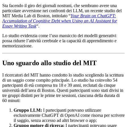
Sta facendo il giro dei giornali nostrani, che sembrano avere una
particolare avversione nei confronti dei LLM, un recente studio del
MIT Media Lab di Boston, intitolato “
Your Brain on ChatGPT:
Accumulation of Cognitive Debt when Using an AI Assistant for
Essay Writing Task
“.
Lo studio evidenzia come l’uso massiccio dei modelli generativi
possa ridurre l’attività cerebrale e la capacità di apprendimento e
memorizzazione.
Uno sguardo allo studio del MIT
I ricercatori del MIT hanno condotto lo studio scegliendo la scrittura
di un saggio come compito principale. Lo studio ha coinvolto 54
partecipanti di età compresa tra 18 e 39 anni, reclutati da cinque
università dell’area di Boston. Questi partecipanti sono stati divisi in
tre gruppi distinti per le prime tre sessioni, ciascuna della durata di
60 minuti:
Gruppo LLM:
I partecipanti potevano utilizzare
esclusivamente ChatGPT di OpenAI come risorsa per scrivere
il saggio, senza accesso ad altri browser o app;
Gruppo motore di ricerca:
I partecipanti potevano usare