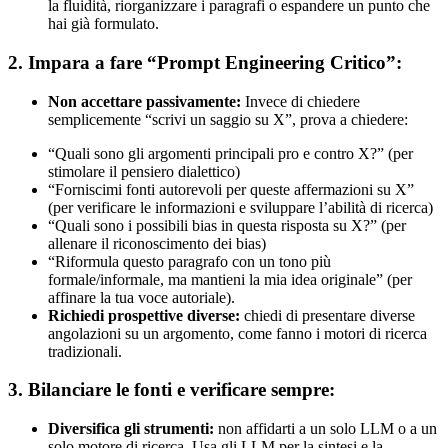
la fluidità, riorganizzare i paragrafi o espandere un punto che
hai già formulato.
2. Impara a fare “Prompt Engineering Critico”:
Non accettare passivamente:
Invece di chiedere
semplicemente “scrivi un saggio su X”, prova a chiedere:
“Quali sono gli argomenti principali pro e contro X?” (per
stimolare il pensiero dialettico)
“Forniscimi fonti autorevoli per queste affermazioni su X”
(per verificare le informazioni e sviluppare l’abilità di ricerca)
“Quali sono i possibili bias in questa risposta su X?” (per
allenare il riconoscimento dei bias)
“Riformula questo paragrafo con un tono più
formale/informale, ma mantieni la mia idea originale” (per
affinare la tua voce autoriale).
Richiedi prospettive diverse:
chiedi di presentare diverse
angolazioni su un argomento, come fanno i motori di ricerca
tradizionali.
3. Bilanciare le fonti e verificare sempre:
Diversifica gli strumenti:
non affidarti a un solo LLM o a un
solo motore di ricerca. Usa gli LLM per la sintesi e la