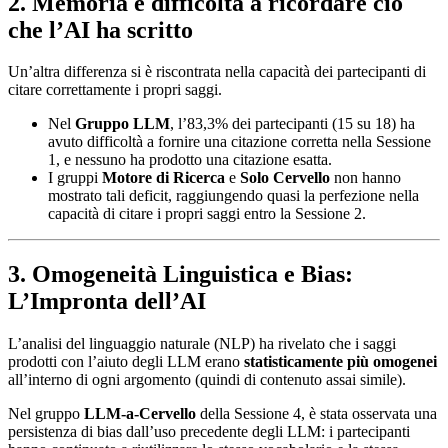
2. Memoria e difficoltà a ricordare ciò
che l’AI ha scritto
Un’altra differenza si è riscontrata nella capacità dei partecipanti di
citare correttamente i propri saggi.
Nel
Gruppo LLM
, l’83,3% dei partecipanti (15 su 18) ha
avuto difficoltà a fornire una citazione corretta nella Sessione
1, e nessuno ha prodotto una citazione esatta.
I gruppi
Motore di Ricerca
e
Solo Cervello
non hanno
mostrato tali deficit, raggiungendo quasi la perfezione nella
capacità di citare i propri saggi entro la Sessione 2.
3. Omogeneità Linguistica e Bias:
L’Impronta dell’AI
L’analisi del linguaggio naturale (NLP) ha rivelato che i saggi
prodotti con l’aiuto degli LLM erano
statisticamente più omogenei
all’interno di ogni argomento (quindi di contenuto assai simile).
Nel gruppo
LLM-a-Cervello
della Sessione 4, è stata osservata una
persistenza di bias dall’uso precedente degli LLM: i partecipanti