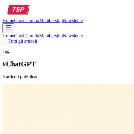
Home
Corsi
Libreria
Membership
Newsletter
Home
Corsi
Libreria
Membership
Newsletter
← Tutti gli articoli
Tag
#
ChatGPT
5 articoli pubblicati.