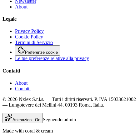
Newsletter
About
Legale
Privacy Policy
Cookie Policy
Termini di Servizio
Preferenze cookie
Le tue preferenze relative alla privacy
Contatti
About
Contatti
© 2026 Nxlex S.r.l.s. — Tutti i diritti riservati. P. IVA 15033621002
— Lungotevere dei Mellini 44, 00193 Roma, Italia.
Seguendo admin
Animazioni:
On
Made with coral & cream