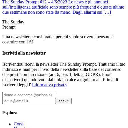
The Sunday Prompt #12 – 4/6/2023 Le news e gli annunci
sull’intelligenza artificiale sono sempre più frequenti e queste ultime
due settimane non sono state da meno. Dagli allarmi sui […]
The Sunday
Prompt
Una newsletter e corsi pratici per chi vuole scrivere, pensare e
costruire con l'AI.
Iscriviti alla newsletter
Iscrivendoti ricevi la newsletter The Sunday Prompt. Trattiamo il tuo
indirizzo e-mail per l'invio della newsletter sulla base del consenso
che presti con l'iscrizione (art. 6, par. 1, lett. a, GDPR). Puoi
disiscriverti quando vuoi dal link in calce a ogni e-mail. Prima di
iscriverti leggi l'
Informativa privacy
.
Iscriviti
Esplora
Corsi