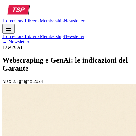
Home
Corsi
Libreria
Membership
Newsletter
Home
Corsi
Libreria
Membership
Newsletter
← Newsletter
Law & AI
Webscraping e GenAi: le indicazioni del
Garante
Max
·
23 giugno 2024