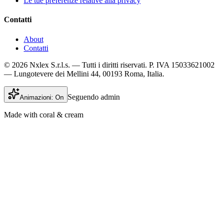
Le tue preferenze relative alla privacy
Contatti
About
Contatti
© 2026 Nxlex S.r.l.s. — Tutti i diritti riservati. P. IVA 15033621002
— Lungotevere dei Mellini 44, 00193 Roma, Italia.
Seguendo admin
Animazioni:
On
Made with coral & cream