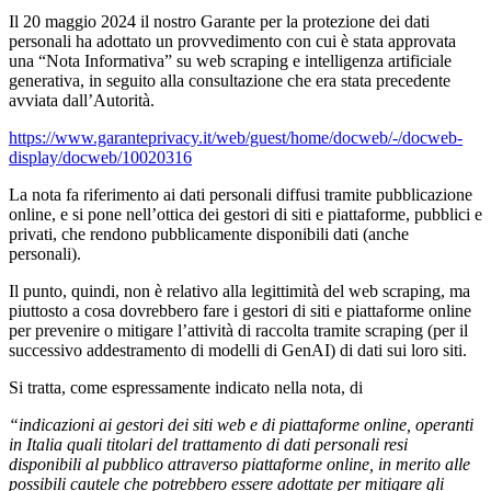
Il 20 maggio 2024 il nostro Garante per la protezione dei dati
personali ha adottato un provvedimento con cui è stata approvata
una “Nota Informativa” su web scraping e intelligenza artificiale
generativa, in seguito alla consultazione che era stata precedente
avviata dall’Autorità.
https://www.garanteprivacy.it/web/guest/home/docweb/-/docweb-
display/docweb/10020316
La nota fa riferimento ai dati personali diffusi tramite pubblicazione
online, e si pone nell’ottica dei gestori di siti e piattaforme, pubblici e
privati, che rendono pubblicamente disponibili dati (anche
personali).
Il punto, quindi, non è relativo alla legittimità del web scraping, ma
piuttosto a cosa dovrebbero fare i gestori di siti e piattaforme online
per prevenire o mitigare l’attività di raccolta tramite scraping (per il
successivo addestramento di modelli di GenAI) di dati sui loro siti.
Si tratta, come espressamente indicato nella nota, di
“
indicazioni ai gestori dei siti web e di piattaforme online, operanti
in Italia quali titolari del trattamento di dati personali resi
disponibili al pubblico attraverso piattaforme online, in merito alle
possibili cautele che potrebbero essere adottate per mitigare gli