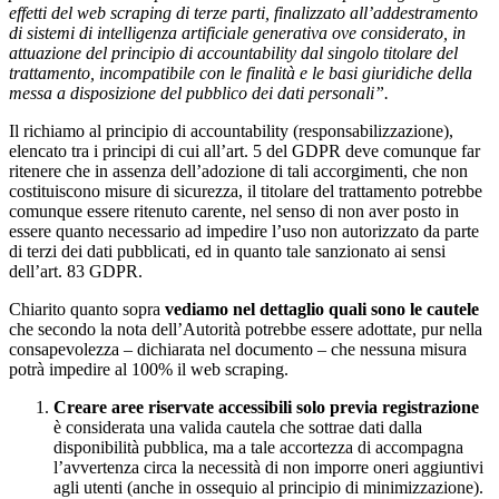
effetti del web scraping di terze parti, finalizzato all’addestramento
di sistemi di intelligenza artificiale generativa ove considerato, in
attuazione del principio di accountability dal singolo titolare del
trattamento, incompatibile con le finalità e le basi giuridiche della
messa a disposizione del pubblico dei dati personali”.
Il richiamo al principio di accountability (responsabilizzazione),
elencato tra i principi di cui all’art. 5 del GDPR deve comunque far
ritenere che in assenza dell’adozione di tali accorgimenti, che non
costituiscono misure di sicurezza, il titolare del trattamento potrebbe
comunque essere ritenuto carente, nel senso di non aver posto in
essere quanto necessario ad impedire l’uso non autorizzato da parte
di terzi dei dati pubblicati, ed in quanto tale sanzionato ai sensi
dell’art. 83 GDPR.
Chiarito quanto sopra
vediamo nel dettaglio quali sono le cautele
che secondo la nota dell’Autorità potrebbe essere adottate, pur nella
consapevolezza – dichiarata nel documento – che nessuna misura
potrà impedire al 100% il web scraping.
Creare aree riservate accessibili solo previa registrazione
è considerata una valida cautela che sottrae dati dalla
disponibilità pubblica, ma a tale accortezza di accompagna
l’avvertenza circa la necessità di non imporre oneri aggiuntivi
agli utenti (anche in ossequio al principio di minimizzazione).