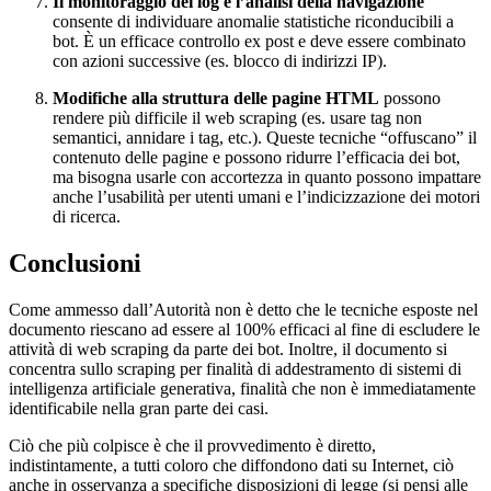
Il monitoraggio dei log e l’analisi della navigazione
consente di individuare anomalie statistiche riconducibili a
bot. È un efficace controllo ex post e deve essere combinato
con azioni successive (es. blocco di indirizzi IP).
Modifiche alla struttura delle pagine HTML
possono
rendere più difficile il web scraping (es. usare tag non
semantici, annidare i tag, etc.). Queste tecniche “offuscano” il
contenuto delle pagine e possono ridurre l’efficacia dei bot,
ma bisogna usarle con accortezza in quanto possono impattare
anche l’usabilità per utenti umani e l’indicizzazione dei motori
di ricerca.
Conclusioni
Come ammesso dall’Autorità non è detto che le tecniche esposte nel
documento riescano ad essere al 100% efficaci al fine di escludere le
attività di web scraping da parte dei bot. Inoltre, il documento si
concentra sullo scraping per finalità di addestramento di sistemi di
intelligenza artificiale generativa, finalità che non è immediatamente
identificabile nella gran parte dei casi.
Ciò che più colpisce è che il provvedimento è diretto,
indistintamente, a tutti coloro che diffondono dati su Internet, ciò
anche in osservanza a specifiche disposizioni di legge (si pensi alle