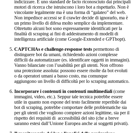
indicizzare. È uno standard de facto riconosciuto dai principali
motori di ricerca che istruiscono i loro bot a rispettarlo. Non è
vincolante legalmente ma è una forma di “galateo” del web.
Non impedisce accessi se il crawler decide di ignorarlo, ma è
un primo livello di difesa molto semplice da implementare.
Oltretutto alcuni bot sono espressamente identificati per la
finalità di scraping ai fini di addestramento di modelli di
intelligenza artificiale (come Google-Extended e GPTbopt).
CAPTCHAs e challenge-response tests
permettono di
distinguere bot da umani, richiedendo azioni complesse
difficili da automatizzare (es. identificare oggetti in immagini).
Vanno bilanciate con l’usabilità per gli utenti. Non offrono
una protezione assoluta: possono essere risolte da bot evoluti
o da operatori umani a basso costo, ma comunque
aggiungono un livello di difficoltà per lo scraping automatico.
Incorporare i contenuti in contenuti multimediali
(come
immagini, video, etc.). Seppur tale tecnica potrebbe essere
utile in quanto non espone del testo facilmente reperibile dai
bot di scraping, potrebbe comportare delle problematiche sia
per gli utenti che vogliono compiere azioni legittime, sia per il
rispetto dei requisiti di accessibilità del sito (che a breve
saranno estesi dall’Unione Europea anche ai soggetti privati).