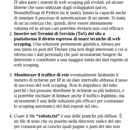
D’altra parte i sistemi di web scraping più evoluti, ed alcune
librerie che sono utilizzate dagli sviluppatori (ad es.
BeautifulSoap di Python tra le tante), hanno la capacità anche
di simulare il processo di autenticazione di un utente. Si tratta
di un’accortezza che, quindi, deve essere attentamente
valutata ed in alcuni casi potrebbe rivelarsi non così efficace.
Inserire nei Termini di Servizio (ToS) del sito o
piattaforma il divieto espresso di usare tecniche di web
scraping.
Una soluzione prettamente giuridica, idonea per
una tutela ex-post del Titolare (ma non degli interessati a cui si
riferiscono i dati personali) che può sicuramente fungere da
deterrente e contribuire a una maggior tutela dei dati rispetto al
web scraping.
Monitorare il traffico di rete
eventualmente limitando il
numero di richieste per IP in un dato intervallo abbassa il tasso
di successo del web scraping. Non lo impedisce del tutto
perché i bot possono distribuire le richieste su più indirizzi, e
si potrebbe rischiare di limitare anche il traffico legittimo, ma
sicuramente è una delle soluzioni più efficaci per contrastare
lo scraping automatico dei dati esposti sul sito..
Usare il file
“robots.txt”
è una delle pratiche più diffuse. È
un file di testo che va inserito nella directory radice del sito
per comunicare ai crawler quali pagine o parti del sito non