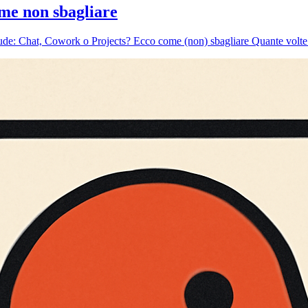
me non sbagliare
e: Chat, Cowork o Projects? Ecco come (non) sbagliare Quante volte v