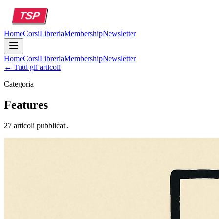
Home
Corsi
Libreria
Membership
Newsletter
Home
Corsi
Libreria
Membership
Newsletter
← Tutti gli articoli
Categoria
Features
27 articoli pubblicati.