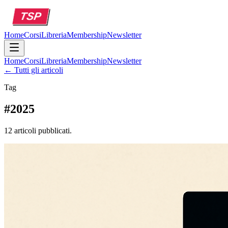
Home
Corsi
Libreria
Membership
Newsletter
Home
Corsi
Libreria
Membership
Newsletter
← Tutti gli articoli
Tag
#
2025
12 articoli pubblicati.