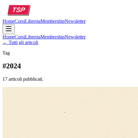
Home
Corsi
Libreria
Membership
Newsletter
Home
Corsi
Libreria
Membership
Newsletter
← Tutti gli articoli
Tag
#
2024
17 articoli pubblicati.