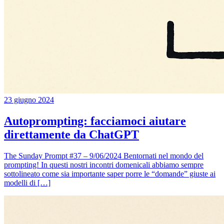
23 giugno 2024
Autoprompting: facciamoci aiutare
direttamente da ChatGPT
The Sunday Prompt #37 – 9/06/2024 Bentornati nel mondo del
prompting! In questi nostri incontri domenicali abbiamo sempre
sottolineato come sia importante saper porre le “domande” giuste ai
modelli di […]